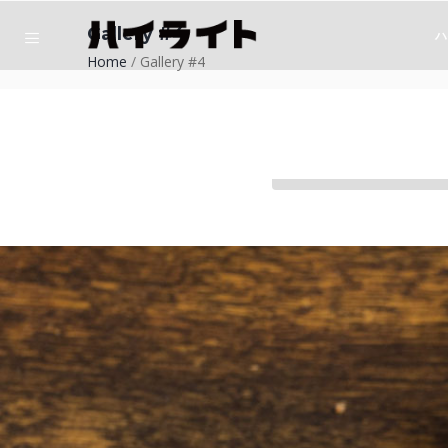
Gallery #4
ハ
Home
/
Gallery #4